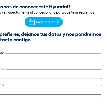
anas de conocer este Hyundai?
 y ven directamente al concesionario para que te asesoremos
Pide cita aquí
o prefieres, déjanos tus datos y nos pondremos
ONA Eléctrico.
tacto contigo
re
de
*
4.990 €
idos
te de ayuda Plan Auto+
da en el precio.
ono