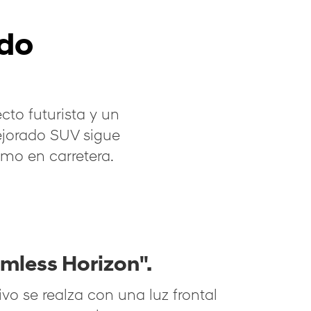
ido
to futurista y un
ejorado SUV sigue
omo en carretera.
amless Horizon".
tivo se realza con una luz frontal