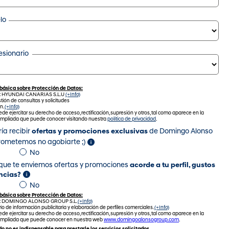
lo
sionario
básica sobre Protección de Datos:
: HYUNDAI CANARIAS S.L.U
(+Info)
tión de consultas y solicitudes
n.
(+Info)
de ejercitar su derecho de acceso, rectificación, supresión y otros, tal como aparece en la
ampliada que puede conocer visitando nuestra
política de privacidad
.
ía recibir
ofertas y promociones exclusivas
de Domingo Alonso
rometemos no agobiarte ;)
No
que te enviemos ofertas y promociones
acorde a tu perfil, gustos
ncias?
No
básica sobre Protección de Datos:
: DOMINGO ALONSO GROUP S.L.
(+Info)
ío de información publicitaria y elaboración de perfiles comerciales.
(+Info)
de ejercitar su derecho de acceso, rectificación, supresión y otros, tal como aparece en la
ampliada que puede conocer en nuestra web
www.domingoalonsogroup.com
.