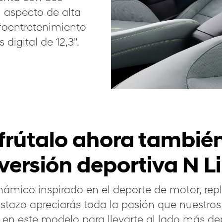
n aspecto de alta
nfoentretenimiento
digital de 12,3".
frútalo ahora tambié
versión deportiva N L
ámico inspirado en el deporte de motor, repl
vistazo apreciarás toda la pasión que nuestro
 en este modelo para llevarte al lado más dep