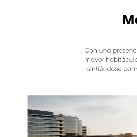
Má
Con una presenci
mayor habitáculo
sintiéndose como