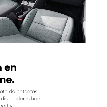
n en
ine.
eto de potentes
s diseñadores han
ortivo.