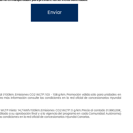
o no es indispensable para prestarle los servicios solicitados.
gador e instalación ¡de regalo!
rra 1.000€ extra por cambiar a un 100% e
 l/100km. Emisiones CO2 WLTP: 103 - 108 g/km. Promoción válida sólo para unidades en
ra más información consulte las condiciones en la red oficial de concesionarios Hyundai
LTP mixto: 14,7 kWh/100km. Emisiones CO2 WLTP: 0 g/km. Precio al contado 31.990,00€,
peditada a su aprobación final y a la vigencia del programa en cada Comunidad Autónoma)
s condiciones en la red oficial de concesionarios Hyundai Canarias.