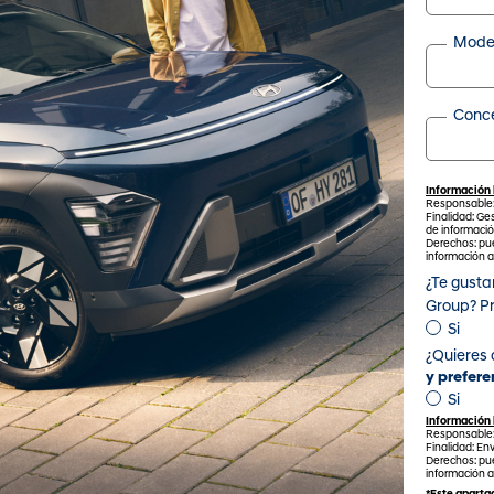
Mode
Conce
Información 
Responsable
Finalidad: Ges
de informació
Derechos: pue
información 
¿Te gustar
Group? P
Si
¿Quieres 
y prefere
Si
Información 
Responsable
Finalidad: Env
Derechos: pue
información 