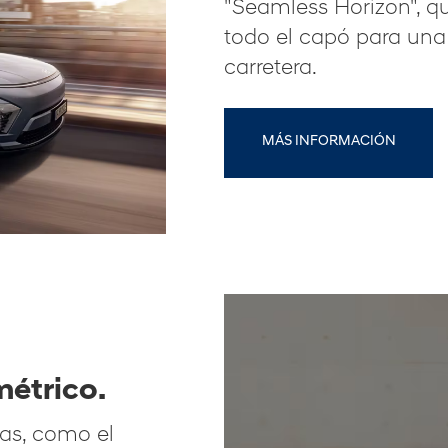
"Seamless Horizon", q
todo el capó para un
carretera.
MÁS INFORMACIÓN
métrico.
cas, como el