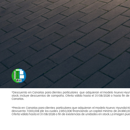
*Descuento en Canarias para clientes particulares que adquieran el modelo Nuevo Hyu
stock. Incluye descuentos de campaña. Oferta válida hasta el 31/08/2026 o hasta fin de
Canarias.
*Precio en Canarias para clientes particulares que adquieran el modelo Nuevo Hyunda
descuento 7.000,00€ (de los cuales 2.950,00€ financiando un capital mínimo de 24.990,0
Oferta válida hasta el 31/08/2026 o fin de existencias de unidades en stock. La imagen pu