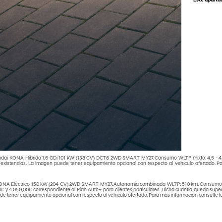
*Este apartad
Car
Aho
ndai KONA Híbrido 1.6 GDi 101 kW (138 CV) DCT6 2WD SMART MY27. Consumo WLTP mixto: 4,5 - 4,8
 existencias. La imagen puede tener equipamiento opcional con respecto al vehículo ofertado. Pa
i KONA Eléctrico 150 kW (204 CV) 2WD SMART MY27. Autonomía combinada WLTP: 510 km. Consumo W
0€ y 4.050,00€ correspondiente al Plan Auto+ para clientes particulares. Dicha cuantía queda su
ede tener equipamiento opcional con respecto al vehículo ofertado. Para más información consulte la