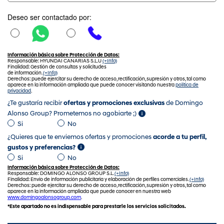
Deseo ser contactado por:
Información básica sobre Protección de Datos:
Responsable: HYUNDAI CANARIAS S.L.U
(+Info)
Finalidad: Gestión de consultas y solicitudes
de información.
(+Info)
Derechos: puede ejercitar su derecho de acceso, rectificación, supresión y otros, tal como
aparece en la información ampliada que puede conocer visitando nuestra
política de
privacidad
.
¿Te gustaría recibir
ofertas y promociones exclusivas
de Domingo
Alonso Group? Prometemos no agobiarte ;)
Si
No
¿Quieres que te enviemos ofertas y promociones
acorde a tu perfil,
gustos y preferencias?
Si
No
Información básica sobre Protección de Datos:
Responsable: DOMINGO ALONSO GROUP S.L.
(+Info)
Finalidad: Envío de información publicitaria y elaboración de perfiles comerciales.
(+Info)
Derechos: puede ejercitar su derecho de acceso, rectificación, supresión y otros, tal como
aparece en la información ampliada que puede conocer en nuestra web
www.domingoalonsogroup.com
.
*Este apartado no es indispensable para prestarle los servicios solicitados.