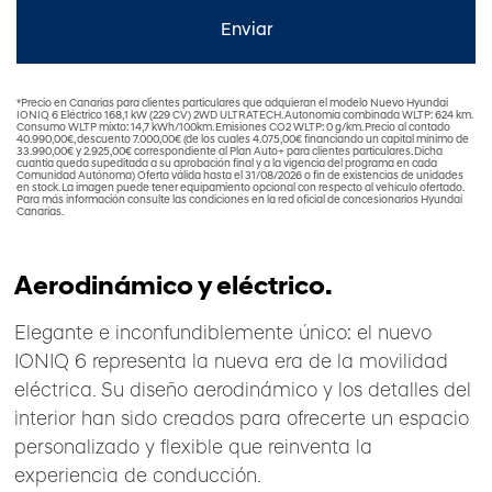
*Precio en Canarias para clientes particulares que adquieran el modelo Nuevo Hyundai
IONIQ 6 Eléctrico 168,1 kW (229 CV) 2WD ULTRATECH. Autonomía combinada WLTP: 624 km.
Consumo WLTP mixto: 14,7 kWh/100km. Emisiones CO2 WLTP: 0 g/km. Precio al contado
40.990,00€, descuento 7.000,00€ (de los cuales 4.075,00€ financiando un capital mínimo de
33.990,00€ y 2.925,00€ correspondiente al Plan Auto+ para clientes particulares. Dicha
cuantía queda supeditada a su aprobación final y a la vigencia del programa en cada
Comunidad Autónoma) Oferta válida hasta el 31/08/2026 o fin de existencias de unidades
en stock. La imagen puede tener equipamiento opcional con respecto al vehículo ofertado.
Para más información consulte las condiciones en la red oficial de concesionarios Hyundai
Canarias.
Aerodinámico y eléctrico.
Elegante e inconfundiblemente único: el nuevo
IONIQ 6 representa la nueva era de la movilidad
eléctrica. Su diseño aerodinámico y los detalles del
interior han sido creados para ofrecerte un espacio
personalizado y flexible que reinventa la
experiencia de conducción.