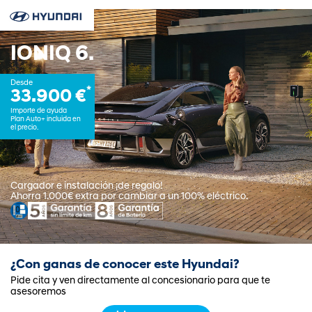
IONIQ 6.
Desde
*
33.900 €
Importe de ayuda
Plan Auto+ incluida en
el precio.
Cargador e instalación ¡de regalo!
Ahorra 1.000€ extra por cambiar a un 100% eléctrico.
¿Con
ganas de conocer este Hyundai?
Pide cita y ven directamente al concesionario para que te
asesoremos