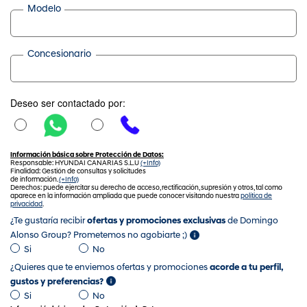
Modelo
Concesionario
Deseo ser contactado por:
Información básica sobre Protección de Datos:
Responsable: HYUNDAI CANARIAS S.L.U
(+Info)
Finalidad: Gestión de consultas y solicitudes
de información.
(+Info)
Derechos: puede ejercitar su derecho de acceso, rectificación, supresión y otros, tal como
aparece en la información ampliada que puede conocer visitando nuestra
política de
privacidad
.
¿Te gustaría recibir
ofertas y promociones exclusivas
de Domingo
Alonso Group? Prometemos no agobiarte ;)
Si
No
¿Quieres que te enviemos ofertas y promociones
acorde a tu perfil,
gustos y preferencias?
Si
No